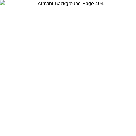
お住まいの国を選択して、現地のコンテンツを表示し、オンラインで購
入することができます。
国／地域
続ける
United States
アカウントにログインすると、税込11,000円以上のご注文で送料無料