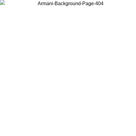
お住まいの国を選択して、現地のコンテンツを表示し、オンラインで
購入することができます。
国／地域
続ける
United States