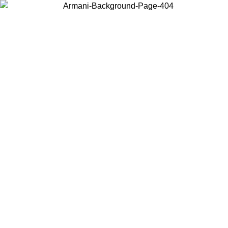
お住まいの国を選択して、現地のコンテンツを表示し、オンラインで
購入することができます。
国／地域
続ける
United States
アカウントにログインすると、税込11,000円以上のご注文で送料無
料