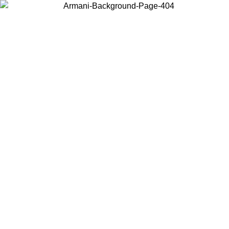
お住まいの国を選択して、現地のコンテンツを表示し、オンラインで
購入することができます。
国／地域
続ける
United States
アカウントにログインすると、税込11,000円以上のご注文で送料無
料