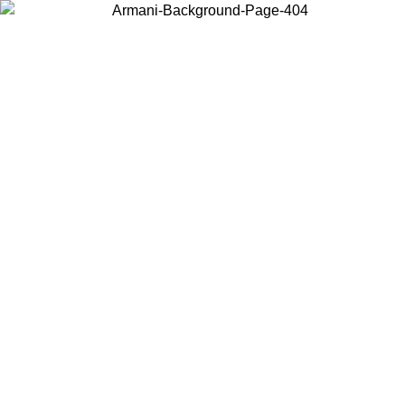
お住まいの国を選択して、現地のコンテンツを表示し、オンラインで
購入することができます。
国／地域
続ける
United States
アカウントにログインすると、税込11,000円以上のご注文で送料無
料