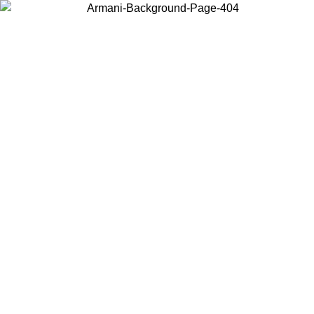
お住まいの国を選択して、現地のコンテンツを表示し、オンラインで
購入することができます。
国／地域
続ける
United States
アカウントにログインすると、税込11,000円以上のご注文で送料無
料