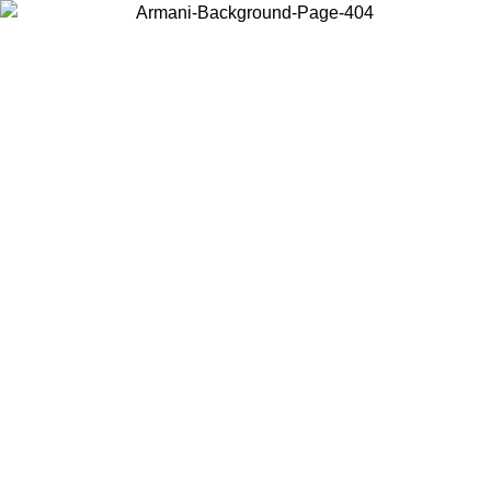
お住まいの国を選択して、現地のコンテンツを表示し、オンラインで
購入することができます。
国／地域
続ける
United States
アカウントにログインすると、税込11,000円以上のご注文で送料無
料