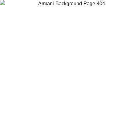
お住まいの国を選択して、現地のコンテンツを表示し、オンラインで
購入することができます。
国／地域
続ける
United States
アカウントにログインすると、税込11,000円以上のご注文で送料無
料