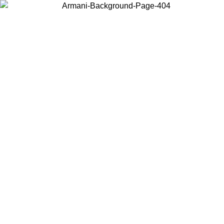
お住まいの国を選択して、現地のコンテンツを表示し、オンラインで
購入することができます。
国／地域
続ける
United States
アカウントにログインすると、税込11,000円以上のご注文で送料無
料