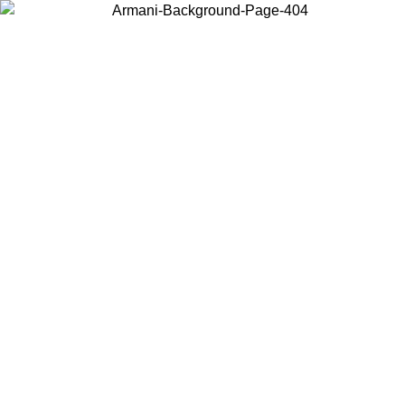
お住まいの国を選択して、現地のコンテンツを表示し、オンラインで
購入することができます。
国／地域
続ける
United States
アカウントにログインすると、税込11,000円以上のご注文で送料無
料