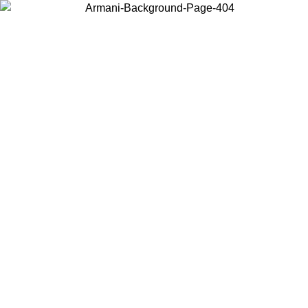
お住まいの国を選択して、現地のコンテンツを表示し、オンラインで
購入することができます。
国／地域
続ける
United States
アカウントにログインすると、税込11,000円以上のご注文で送料無
料