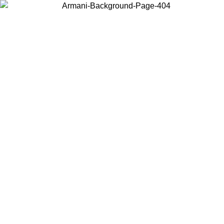
お住まいの国を選択して、現地のコンテンツを表示し、オンラインで
購入することができます。
国／地域
続ける
United States
アカウントにログインすると、税込11,000円以上のご注文で送料無
料