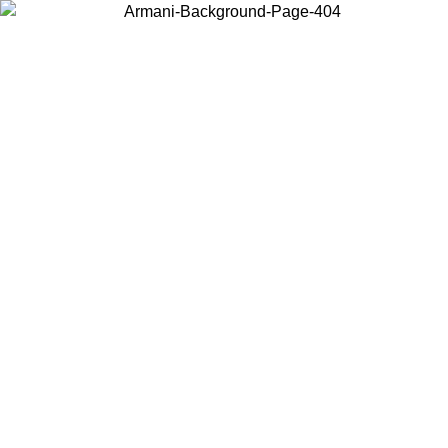
お住まいの国を選択して、現地のコンテンツを表示し、オンラインで
購入することができます。
国／地域
続ける
United States
アカウントにログインすると、税込11,000円以上のご注文で送料無
料