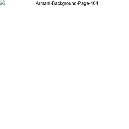
お住まいの国を選択して、現地のコンテンツを表示し、オンラインで
購入することができます。
国／地域
続ける
United States
アカウントにログインすると、税込11,000円以上のご注文で送料無
料