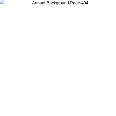
お住まいの国を選択して、現地のコンテンツを表示し、オンラインで
購入することができます。
国／地域
続ける
United States
アカウントにログインすると、税込11,000円以上のご注文で送料無
料