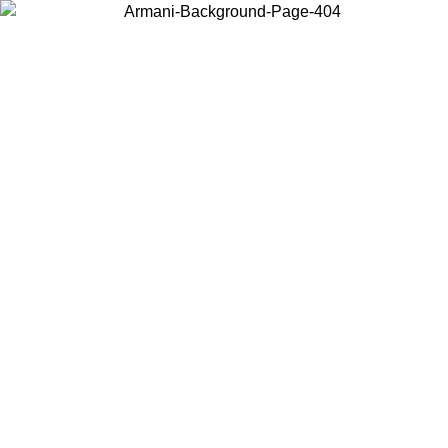
お住まいの国を選択して、現地のコンテンツを表示し、オンラインで
購入することができます。
国／地域
続ける
United States
アカウントにログインすると、税込11,000円以上のご注文で送料無
料