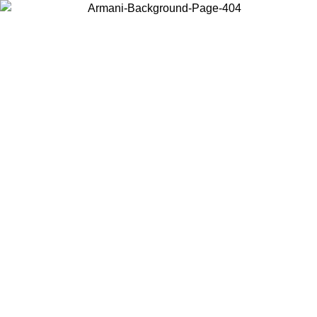
お住まいの国を選択して、現地のコンテンツを表示し、オンラインで
購入することができます。
国／地域
続ける
United States
アカウントにログインすると、税込11,000円以上のご注文で送料無
料