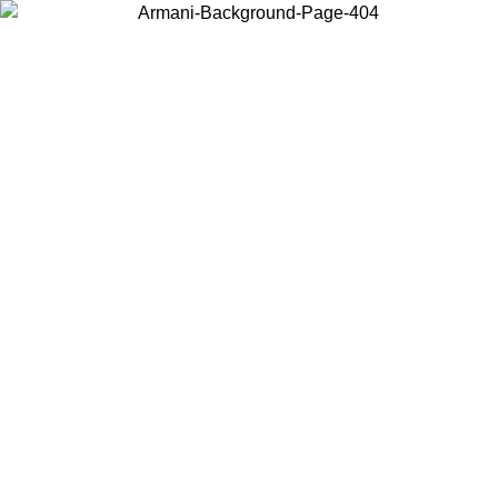
お住まいの国を選択して、現地のコンテンツを表示し、オンラインで
購入することができます。
国／地域
続ける
United States
アカウントにログインすると、税込11,000円以上のご注文で送料無
料