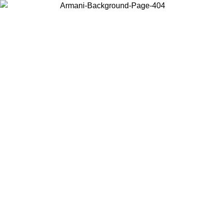
お住まいの国を選択して、現地のコンテンツを表示し、オンラインで
購入することができます。
国／地域
続ける
United States
アカウントにログインすると、税込11,000円以上のご注文で送料無
料