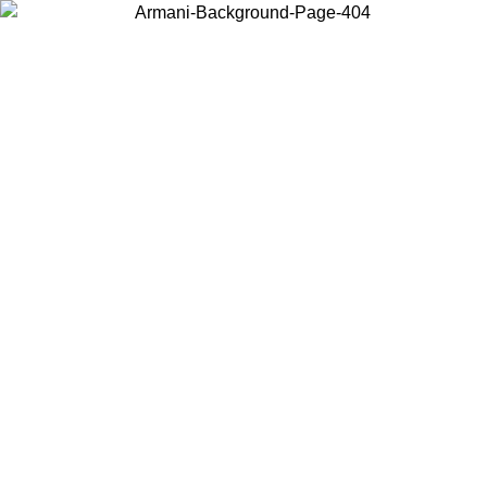
お住まいの国を選択して、現地のコンテンツを表示し、オンラインで
購入することができます。
国／地域
続ける
United States
アカウントにログインすると、税込11,000円以上のご注文で送料無
料