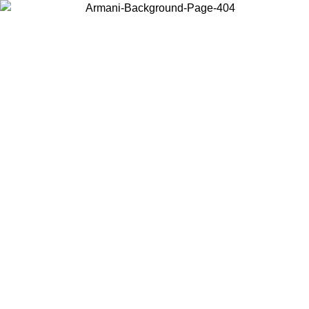
お住まいの国を選択して、現地のコンテンツを表示し、オンラインで
購入することができます。
国／地域
続ける
United States
アカウントにログインすると、税込11,000円以上のご注文で送料無
料