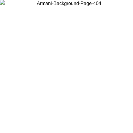
お住まいの国を選択して、現地のコンテンツを表示し、オンラインで
購入することができます。
国／地域
続ける
United States
0円以上のご注文で送料無
【最大30%オフ】春夏セール開催中