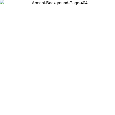
お住まいの国を選択して、現地のコンテンツを表示し、オンラインで
購入することができます。
国／地域
続ける
United States
アカウントにログインすると、税込11,000円以上のご注文で送料無
料