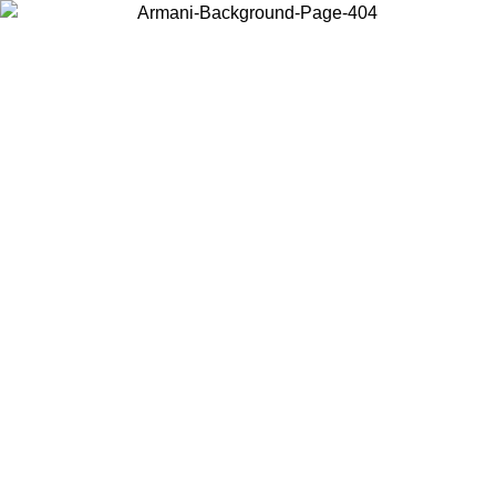
お住まいの国を選択して、現地のコンテンツを表示し、オンラインで
購入することができます。
国／地域
続ける
United States
アカウントにログインすると、税込11,000円以上のご注文で送料無
料