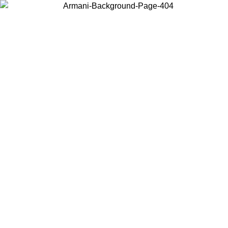
お住まいの国を選択して、現地のコンテンツを表示し、オンラインで
購入することができます。
国／地域
続ける
United States
アカウントにログインすると、税込11,000円以上のご注文で送料無
料