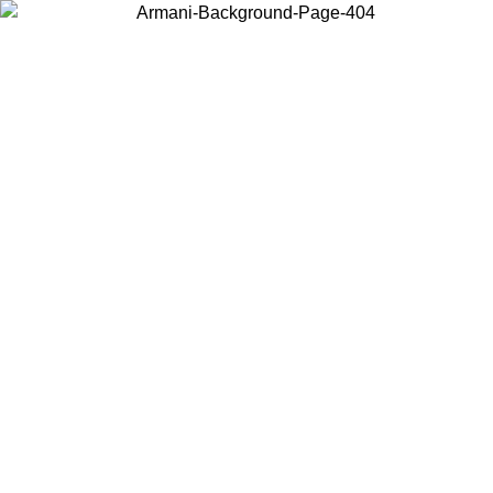
お住まいの国を選択して、現地のコンテンツを表示し、オンラインで
購入することができます。
国／地域
続ける
United States
アカウントにログインすると、税込11,000円以上のご注文で送料無
料