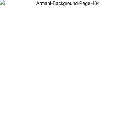
お住まいの国を選択して、現地のコンテンツを表示し、オンラインで
購入することができます。
国／地域
続ける
United States
アカウントにログインすると、税込11,000円以上のご注文で送料無
料