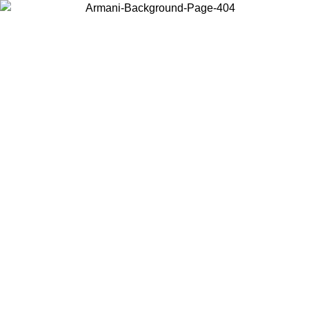
お住まいの国を選択して、現地のコンテンツを表示し、オンラインで
購入することができます。
国／地域
続ける
United States
アカウントにログインすると、税込11,000円以上のご注文で送料無料