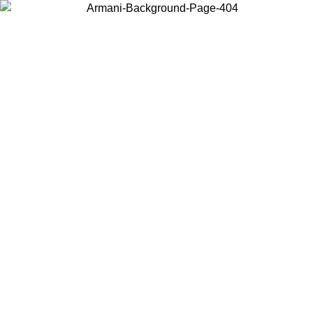
お住まいの国を選択して、現地のコンテンツを表示し、オンラインで
購入することができます。
国／地域
続ける
United States
アカウントにログインすると、税込11,000円以上のご注文で送料無料