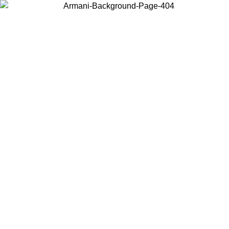
お住まいの国を選択して、現地のコンテンツを表示し、オンラインで
購入することができます。
国／地域
続ける
United States
アカウントにログインすると、税込11,000円以上のご注文で送料無料