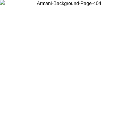
お住まいの国を選択して、現地のコンテンツを表示し、オンラインで
購入することができます。
国／地域
続ける
United States
アカウントにログインすると、税込11,000円以上のご注文で送料無料