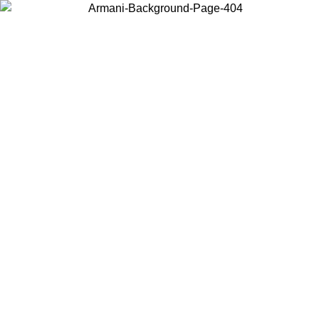
お住まいの国を選択して、現地のコンテンツを表示し、オンラインで
購入することができます。
国／地域
続ける
United States
アカウントにログインすると、税込11,000円以上のご注文で送料無料