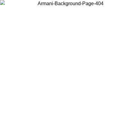
お住まいの国を選択して、現地のコンテンツを表示し、オンラインで
購入することができます。
国／地域
続ける
United States
アカウントにログインすると、税込11,000円以上のご注文で送料無料