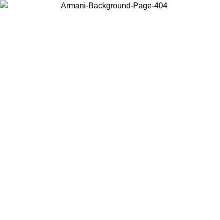
お住まいの国を選択して、現地のコンテンツを表示し、オンラインで
購入することができます。
国／地域
続ける
United States
アカウントにログインすると、税込11,000円以上のご注文で送料無料