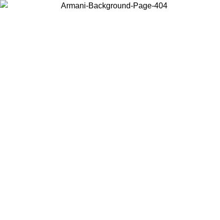
お住まいの国を選択して、現地のコンテンツを表示し、オンラインで
購入することができます。
国／地域
続ける
United States
アカウントにログインすると、税込11,000円以上のご注文で送料無料