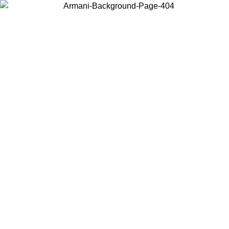
お住まいの国を選択して、現地のコンテンツを表示し、オンラインで
購入することができます。
国／地域
続ける
United States
アカウントにログインすると、税込11,000円以上のご注文で送料無料