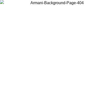
お住まいの国を選択して、現地のコンテンツを表示し、オンラインで
購入することができます。
国／地域
続ける
United States
アカウントにログインすると、税込11,000円以上のご注文で送料無料