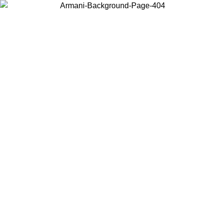
お住まいの国を選択して、現地のコンテンツを表示し、オンラインで
購入することができます。
国／地域
続ける
United States
アカウントにログインすると、税込11,000円以上のご注文で送料無料