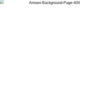
お住まいの国を選択して、現地のコンテンツを表示し、オンラインで
購入することができます。
国／地域
続ける
United States
アカウントにログインすると、税込11,000円以上のご注文で送料無料