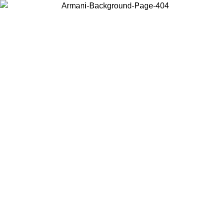
お住まいの国を選択して、現地のコンテンツを表示し、オンラインで
購入することができます。
国／地域
続ける
United States
アカウントにログインすると、税込11,000円以上のご注文で送料無料