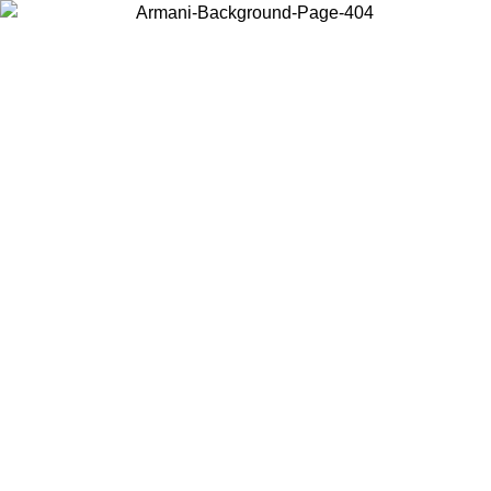
お住まいの国を選択して、現地のコンテンツを表示し、オンラインで
購入することができます。
国／地域
続ける
United States
アカウントにログインすると、税込11,000円以上のご注文で送料無料