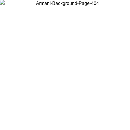
お住まいの国を選択して、現地のコンテンツを表示し、オンラインで
購入することができます。
国／地域
続ける
United States
アカウントにログインすると、税込11,000円以上のご注文で送料無料