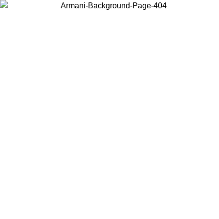
お住まいの国を選択して、現地のコンテンツを表示し、オンラインで
購入することができます。
国／地域
続ける
United States
アカウントにログインすると、税込11,000円以上のご注文で送料無料