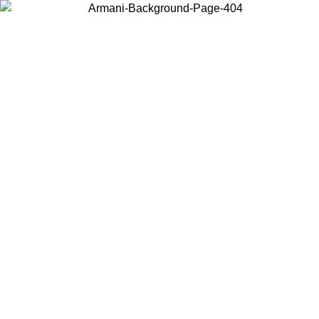
お住まいの国を選択して、現地のコンテンツを表示し、オンラインで
購入することができます。
国／地域
続ける
United States
アカウントにログインすると、税込11,000円以上のご注文で送料無料