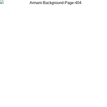
お住まいの国を選択して、現地のコンテンツを表示し、オンラインで
購入することができます。
国／地域
続ける
United States
アカウントにログインすると、税込11,000円以上のご注文で送料無料