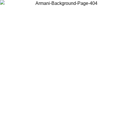
お住まいの国を選択して、現地のコンテンツを表示し、オンラインで
購入することができます。
国／地域
続ける
United States
アカウントにログインすると、税込11,000円以上のご注文で送料無料