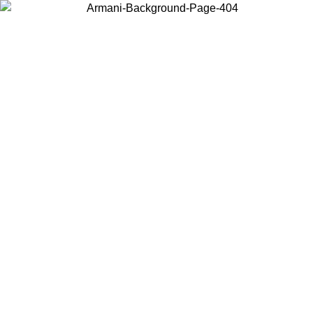
お住まいの国を選択して、現地のコンテンツを表示し、オンラインで
購入することができます。
国／地域
続ける
United States
アカウントにログインすると、税込11,000円以上のご注文で送料無料