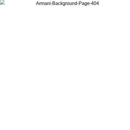
お住まいの国を選択して、現地のコンテンツを表示し、オンラインで
購入することができます。
国／地域
続ける
United States
アカウントにログインすると、税込11,000円以上のご注文で送料無料