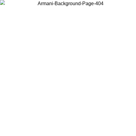
お住まいの国を選択して、現地のコンテンツを表示し、オンラインで
購入することができます。
国／地域
続ける
United States
アカウントにログインすると、税込11,000円以上のご注文で送料無料