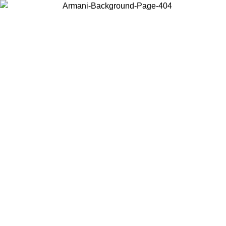
お住まいの国を選択して、現地のコンテンツを表示し、オンラインで
購入することができます。
国／地域
続ける
United States
アカウントにログインすると、税込11,000円以上のご注文で送料無料